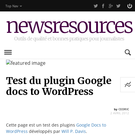
Top Nav
newsresources
Outils de qualité et bonnes pratiques pour journalistes
Test du plugin Google
docs to WordPress
by
CEDRIC
2 AVRIL 2012
Cette page est un test des plugins
Google Docs to
WordPress
développés par
Will P. Davis
.