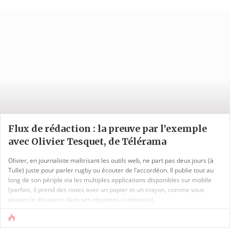
Flux de rédaction : la preuve par l’exemple
avec Olivier Tesquet, de Télérama
Olivier, en journaliste maîtrisant les outils web, ne part pas deux jours (à
Tulle) juste pour parler rugby ou écouter de l’accordéon. Il publie tout au
long de son périple via les multiples applications disponibles sur mobile
(parfois, il prend des notes avec un papier et un crayon, comme vous
pouvez le découvrir dans ses réponses ci-dessous).