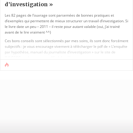
d’investigation »
Les 82 pages de l’ouvrage sont parsemées de bonnes pratiques et
d’exemples qui permettent de mieux structurer un travail d’investigation. Si
le livre date un peu – 2011 – il reste pour autant valable (oui, j’ai trainé
avant de le lire vraiment ^^)
Ces bons conseils sont sélectionnés par mes soins, ils sont donc forcément
subjectifs : je vous encourage vivement à télécharger le pdf de « L’enquête
par hypothèse, manuel du journaliste d’investigation » sur le site de
l’UNESCO ou de son auteur, Mark Lee Hunter.