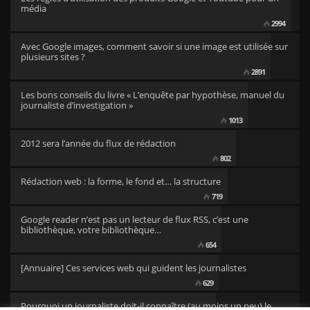
média
2994
Avec Google images, comment savoir si une image est utilisée sur
plusieurs sites ?
2891
Les bons conseils du livre « L’enquête par hypothèse, manuel du
journaliste d’investigation »
1013
2012 sera l’année du flux de rédaction
802
Rédaction web : la forme, le fond et… la structure
719
Google reader n’est pas un lecteur de flux RSS, c’est une
bibliothèque, votre bibliothèque…
654
[Annuaire] Ces services web qui guident les journalistes
629
Pourquoi un journaliste doit-il connaître (au moins un peu) le