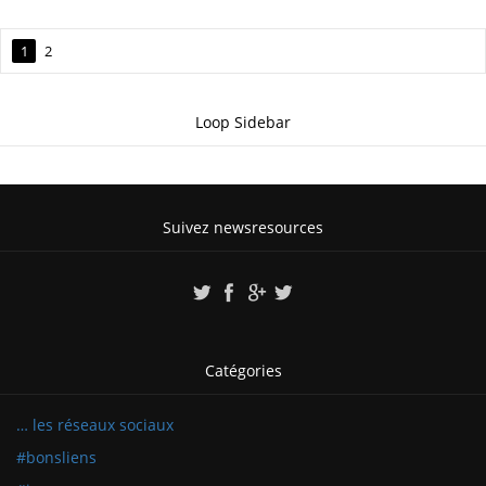
1
2
Loop Sidebar
Suivez newsresources
Catégories
… les réseaux sociaux
#bonsliens