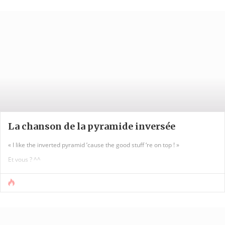
La chanson de la pyramide inversée
« I like the inverted pyramid ’cause the good stuff ‘re on top ! »
Et vous ? ^^