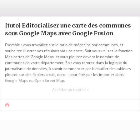
[tuto] Editorialiser une carte des communes
sous Google Maps avec Google Fusion
Exemple : vous travaillez sur le ratio de médecins par communes, et
souhaitez illustrer vos résultats via une carte. Soit vous utilisez la fonction
Mes cartes de Google Maps, et vous pleurez devant le nombre de
communes de votre département. Soit vous rentrez dans la logique du
journalisme de données, à savoir commencer par bidouiller des tableurs –
pleurer sur des fichiers excel, donc – pour finir par les importer dans
Google Maps ou Open Street Map.
Accédez au tutoriel >
Arnaud, Joel ou Jean proposent déjà de nombreux billets en mode tutoriel,
l’idée de celui-ci est de compléter leurs partages avec mon [...]