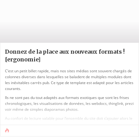
Donnez de la place aux nouveaux formats !
[ergonomie]
C’est un petit billet rapide, mais nos sites médias sont souvent chargés de
colonnes diverses dans lesquelles se baladent de multiples modules dont
les inévitables carrés pub. Ce type de template est adapté pour les articles
courants.
Ils ne sont pas du tout adaptés aux formats exotiques que sont les frises
chronologiques, les visualisations de données, les webdocs, thinglink, prezi
voir même de simples diaporamas photos.
Au confort de lecture valable pour l’ensemble du site doit s’ajouter alors le
plaisir de la prise en main pour ces modes de narration. Sinon les lecteurs
se trouvent face a un « truc » tout coincé entre de multiples modules qui [...]