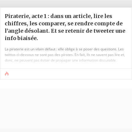
Piraterie, acte 1 : dans un article, lire les
chiffres, les comparer, se rendre compte de
l’angle désolant. Et se retenir de tweeter une
info biaisée.
La piraterie est un vilain défaut : elle oblige à se poser des questions. Les
twittos ci-dessous ne sont pas des pirates. En fait, ils ne savent pas lire et,
donc, ne peuvent pas éviter de propager une information discutable.