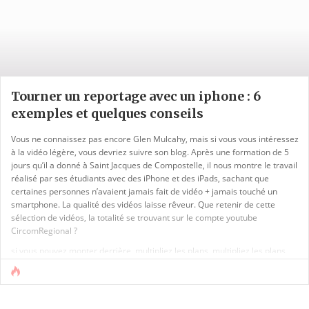
Tourner un reportage avec un iphone : 6
exemples et quelques conseils
Vous ne connaissez pas encore Glen Mulcahy, mais si vous vous intéressez
à la vidéo légère, vous devriez suivre son blog. Après une formation de 5
jours qu’il a donné à Saint Jacques de Compostelle, il nous montre le travail
réalisé par ses étudiants avec des iPhone et des iPads, sachant que
certaines personnes n’avaient jamais fait de vidéo + jamais touché un
smartphone. La qualité des vidéos laisse rêveur. Que retenir de cette
sélection de vidéos, la totalité se trouvant sur le compte youtube
CircomRegional ?
si vous pouvez monter derrière, multipliez les plans, multipliez les plans,
multipliez les plans. Mais une règle : ne bougez pas le téléphone – cf la [...]