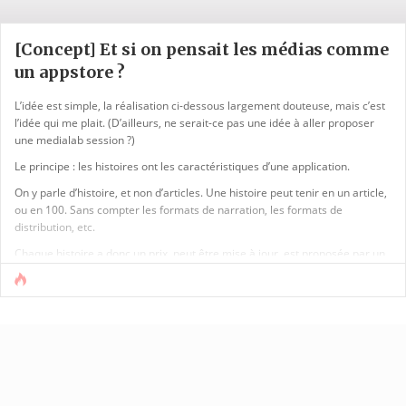
[Concept] Et si on pensait les médias comme
un appstore ?
L’idée est simple, la réalisation ci-dessous largement douteuse, mais c’est
l’idée qui me plait. (D’ailleurs, ne serait-ce pas une idée à aller proposer
une medialab session ?)
Le principe : les histoires ont les caractéristiques d’une application.
On y parle d’histoire, et non d’articles. Une histoire peut tenir en un article,
ou en 100. Sans compter les formats de narration, les formats de
distribution, etc.
Chaque histoire a donc un prix, peut être mise à jour, est proposée par un
(ou des) auteur(s), ceux qui ont lu / acheté cette histoire ont aussi lu /
acheté ces autres articles. Etc.
Pourquoi ce (douteux) [...]