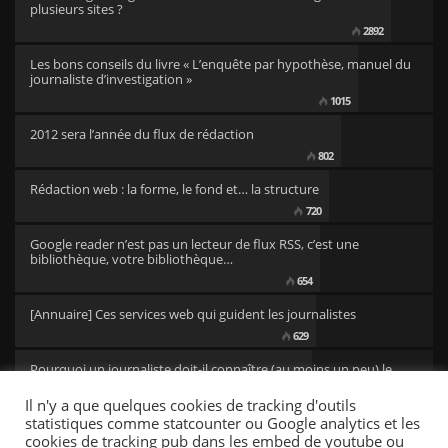
plusieurs sites ?
2892
Les bons conseils du livre « L’enquête par hypothèse, manuel du
journaliste d’investigation »
1015
2012 sera l’année du flux de rédaction
802
Rédaction web : la forme, le fond et… la structure
720
Google reader n’est pas un lecteur de flux RSS, c’est une
bibliothèque, votre bibliothèque…
654
[Annuaire] Ces services web qui guident les journalistes
629
Pourquoi un journaliste doit-il connaître (au moins un peu) le
code ?
Il n'y a que quelques cookies de tracking d'outils
501
statistiques comme statcounter ou Google analytics et les
cookies de tracking pub dans les embed de youtube ou