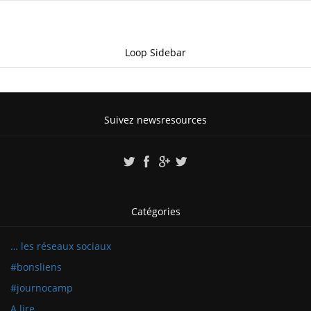
Loop Sidebar
Suivez newsresources
Catégories
… les réseaux sociaux
#bonsliens
#journocamp
A lire