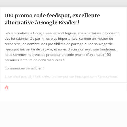
100 promo code feedspot, excellente
alternative à Google Reader !
Les alternatives à Google Reader sont légions, mais certaines proposent
des fonctionnalités parmi les plus importantes, comme un moteur de
recherche, de nombreuses possibilités de partage ou de sauvegarde.
Feedspot fait partie de ceux-là, et après discussion avec son fondateur,
nous sommes heureux de proposer un code promo d’un an aux 100
premiers lecteurs de newsresources !
Comment en bénéficier ?
Si ce n’est pas déjà fait, créez un compte sur feedspot.com Rendez-vous
ensuite sur la page Annual Pro Membership, Vous y trouverez en bas un
espace « promo code ». Collez-y le code newsresources_FEEDSPOT. Vous
voici heureux propriétaire d’un compte Gold pour [...]