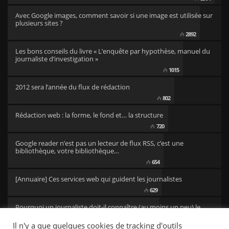
Avec Google images, comment savoir si une image est utilisée sur
plusieurs sites ?
2892
Les bons conseils du livre « L’enquête par hypothèse, manuel du
journaliste d’investigation »
1015
2012 sera l’année du flux de rédaction
802
Rédaction web : la forme, le fond et… la structure
720
Google reader n’est pas un lecteur de flux RSS, c’est une
bibliothèque, votre bibliothèque…
654
[Annuaire] Ces services web qui guident les journalistes
629
Pourquoi un journaliste doit-il connaître (au moins un peu) le
code ?
Il n'y a que quelques cookies de tracking d'outils
501