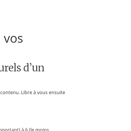
 vos
urels d’un
contenu. Libre à vous ensuite
important) à 6 (le moins