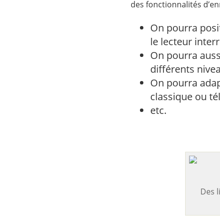
des fonctionnalités d’e
On pourra posit
le lecteur inte
On pourra aussi
différents nivea
On pourra adapt
classique ou t
etc.
Des l