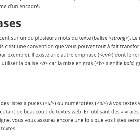
rme d’un encadré.
ases
cent sur un ou plusieurs mots du texte (balise
<strong>
). L
is c’est une convention que vous pouvez tout à fait transfo
ar exemple). Il existe une autre emphase (
<em>
) dont le re
 utiliser la balise
<b>
car la mise en gras (<b> signifie
bold
, g
 des listes à puces (
<ul>
) ou numérotées (
<ol>
) à vos textes 
utant de beaucoup de textes web. En utilisant des « vraies 
a ligne, vous vous assurez encore une fois que vos listes sero
 textes.