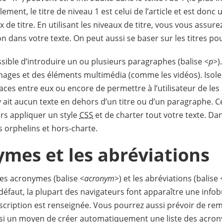
ement, le titre de niveau 1 est celui de l’article et est donc u
ux de titre. En utilisant les niveaux de titre, vous vous assure
n dans votre texte. On peut aussi se baser sur les titres p
possible d’introduire un ou plusieurs paragraphes (balise
<p>
)
images et des éléments multimédia (comme les vidéos). Isole
ces entre eux ou encore de permettre à l’utilisateur de les
n’y ait aucun texte en dehors d’un titre ou d’un paragraphe.
rs appliquer un style
CSS
et de charter tout votre texte. Dan
s orphelins et hors-charte.
ymes et les abréviations
les acronymes (balise
<acronym>
) et les abréviations (balise
 défaut, la plupart des navigateurs font apparaître une infob
cription est renseignée. Vous pourrez aussi prévoir de remp
ssi un moyen de créer automatiquement une liste des acrony