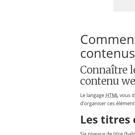
Comment 
contenu
Connaître l
contenu w
Le langage
HTML
vous do
d’organiser ces élémen
Les titres
Six niveaux de titre (bal