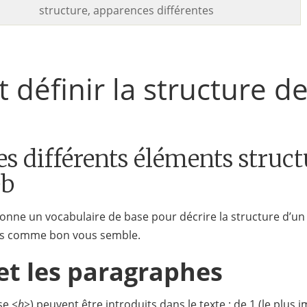
structure, apparences différentes
définir la structure de
s
es différents éléments struct
eb
nne un vocabulaire de base pour décrire la structure d’un 
ts comme bon vous semble.
 et les paragraphes
ise
<h>
) peuvent être introduits dans le texte : de 1 (le plus 