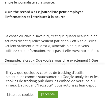
entre le journaliste et la source.
« On the record » : Le journaliste peut employer
l’information et l’attribuer à la source
.
La chose cruciale à savoir ici, c’est que quand beaucoup de
sources disent qu’elles veulent parler en « off » ce qu’elles
veulent vraiment dire, c’est « J’aimerais bien que vous
utilisiez cette information, mais pas si elle m’est attribuée. »
Demandez alors : « Que voulez-vous dire exactement ? Que
je n’utilise pas cette information, ou bien que je ne vous cite
pas comme en étant la source ? »
Il n'y a que quelques cookies de tracking d'outils
statistiques comme statcounter ou Google analytics et les
Si la source indique que c’est l’attribution qui pose
cookies de tracking pub dans les embed de youtube ou
problème, n’oubliez pas de demander : « Qui d’autre est au
vimeo. En cliquant “J'accepte”, vous autorisez leur dépôt..
courant ? Si j’utilise l’info, est-ce que quelqu’un saura avec
J'accepte
Liste des cookies
cer- titude qu’elle ne pourrait venir que de vous ? » Si la
réponse est non, demandez : « Comment allons- nous
décrire la source ? » Ne dites pas, « Comment devrions-nous