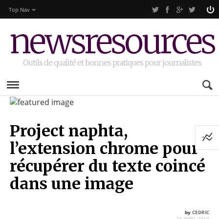
Top Nav
newsresources
Outils de qualité et bonnes pratiques pour journalistes
Project naphta,
l’extension chrome pour
récupérer du texte coincé
dans une image
by
CEDRIC
24 AVRIL 2014