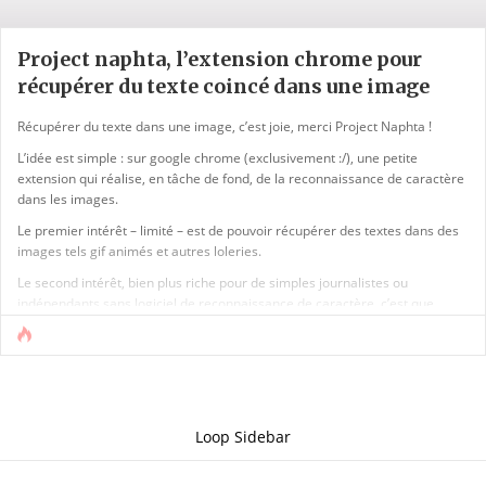
Project naphta, l’extension chrome pour
récupérer du texte coincé dans une image
Récupérer du texte dans une image, c’est joie, merci Project Naphta !
L’idée est simple : sur google chrome (exclusivement :/), une petite
extension qui réalise, en tâche de fond, de la reconnaissance de caractère
dans les images.
Le premier intérêt – limité – est de pouvoir récupérer des textes dans des
images tels gif animés et autres loleries.
Le second intérêt, bien plus riche pour de simples journalistes ou
indépendants sans logiciel de reconnaissance de caractère, c’est que
project naphta fonctionne aussi sur des documents que vous avez en local
sur votre ordinateur. Du coup, imaginez un pdf qui est le scan d’une
décision [...]
Loop Sidebar