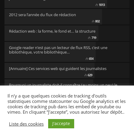
1013
2012 sera l’année du flux de rédaction
802
Rédaction web : la forme, le fond et… la structure
719
Google reader n’est pas un lecteur de flux RSS, c’est une
bibliothèque, votre bibliothèque…
654
[Annuaire] Ces services web qui guident les journalistes
629
Pourquoi un journaliste doit-il connaître (au moins un peu) le
code ?
Il n'y a que quelques cookies de tracking d'outils
501
statistiques comme statcounter ou Google analytics et les
cookies de tracking pub dans les embed de youtube ou
vimeo. En cliquant “J'accepte”, vous autorisez leur dépôt..
CC/BY newsresources
Fonts by Google Fonts. Icons by Fontello. Full Credits
here »
J'accepte
Liste des cookies