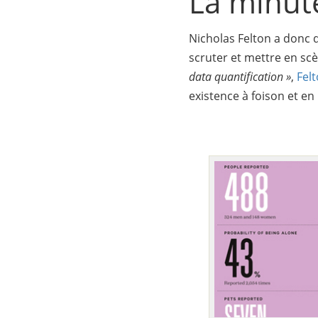
La minut
Nicholas Felton a donc 
scruter et mettre en scè
data quantification »
,
Fel
existence à foison et en