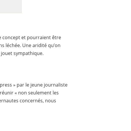
e concept et pourraient être
ns léchée. Une aridité qu’on
n jouet sympathique.
press » par le jeune journaliste
e réunir « non seulement les
nternautes concernés, nous