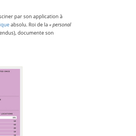
asciner par son application à
ique
absolu. Roi de la
« personal
vendus), documente son