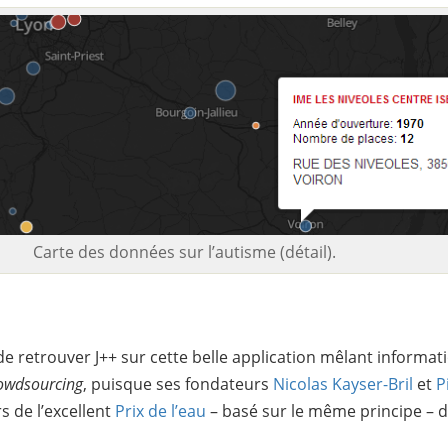
Carte des données sur l’autisme (détail).
i de retrouver J++ sur cette belle application mêlant informa
owdsourcing
, puisque ses fondateurs
Nicolas Kayser-Bril
et
P
rs de l’excellent
Prix de l’eau
– basé sur le même principe – d