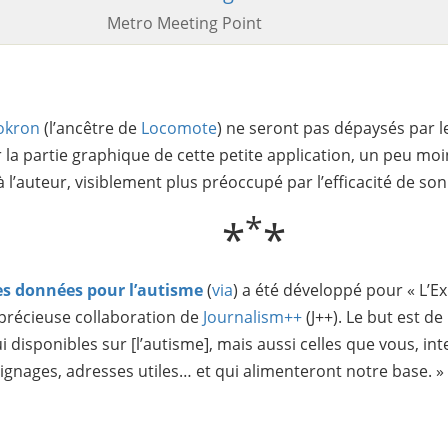
Metro Meeting Point
okron
(l’ancêtre de
Locomote
) ne seront pas dépaysés par l
a partie graphique de cette petite application, un peu moi
l’auteur, visiblement plus préoccupé par l’efficacité de so
*
*
*
s données pour l’autisme
(
via
) a été développé pour « L’Ex
 précieuse collaboration de
Journalism++
(J++). Le but est d
 disponibles sur [l’autisme], mais aussi celles que vous, i
oignages, adresses utiles… et qui alimenteront notre base. »