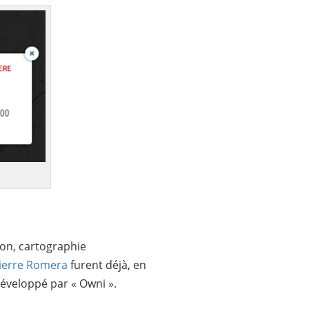
tion, cartographie
ierre Romera
furent déjà, en
éveloppé par « Owni ».