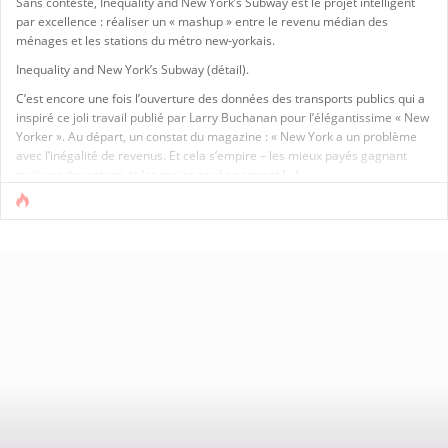
Sans conteste, Inequality and New York’s Subway est le projet intelligent
par excellence : réaliser un « mashup » entre le revenu médian des
ménages et les stations du métro new-yorkais.
Inequality and New York’s Subway (détail).
C’est encore une fois l’ouverture des données des transports publics qui a
inspiré ce joli travail publié par Larry Buchanan pour l’élégantissime « New
Yorker ». Au départ, un constat du magazine : « New York a un problème
avec l’inégalité de revenus. Et cela s’empire – les mieux payés gagnant
toujours davantage et les moins payés gagnant [...]