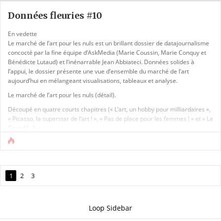
Données fleuries #10
En vedette
Le marché de l’art pour les nuls est un brillant dossier de datajournalisme
concocté par la fine équipe d’AskMedia (Marie Coussin, Marie Conquy et
Bénédicte Lutaud) et l’inénarrable Jean Abbiateci. Données solides à
l’appui, le dossier présente une vue d’ensemble du marché de l’art
aujourd’hui en mélangeant visualisations, tableaux et analyse.
Le marché de l’art pour les nuls (détail).
Découpé en quatre courts chapitres (« L’art, un hobby pour milliardaires »,
« Picasso, la superstar de l’art ! », « Pas de place pour les femmes ! » et « Le
Grand [...]
1
2
3
Loop Sidebar