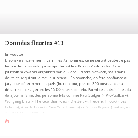
Données fleuries #13
En vedette
Disons-le sincèrement : parmi les 72 nominés, ce ne seront peut-être pas
les meilleurs projets qui remporteront le « Prix du Public » des Data
Journalism Awards organisés par le Global Editors Network, mais sans
doute ceux qui ont le meilleur réseau. En revanche, on fera confiance au
jury pour déterminer lesquels (huit en tout, plus de 300 postulants au
départ) se partageront les 15 000 euros de prix. Parmi ces spécialistes du
datajournalisme, des personnalités comme Paul Steiger (« ProPublica »),
Wolfgang Blau (« The Guardian », ex « Die Zeit »), Frédéric Filloux (« Les
Echos »), Aron Pilhofer (« New York Times ») ou Simon Rogers (Twitter, ex
« Guardian »). Sans [...]