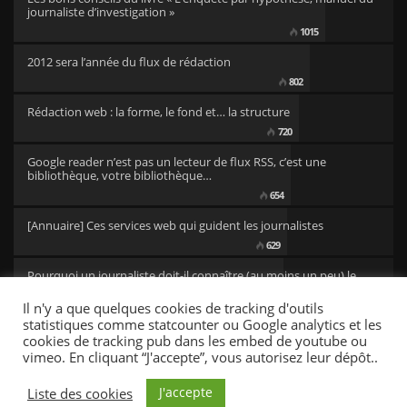
journaliste d’investigation »
1015
2012 sera l’année du flux de rédaction
802
Rédaction web : la forme, le fond et… la structure
720
Google reader n’est pas un lecteur de flux RSS, c’est une
bibliothèque, votre bibliothèque…
654
[Annuaire] Ces services web qui guident les journalistes
629
Pourquoi un journaliste doit-il connaître (au moins un peu) le
code ?
Il n'y a que quelques cookies de tracking d'outils
501
statistiques comme statcounter ou Google analytics et les
cookies de tracking pub dans les embed de youtube ou
vimeo. En cliquant “J'accepte”, vous autorisez leur dépôt..
CC/BY newsresources
Fonts by Google Fonts. Icons by Fontello. Full Credits
here »
J'accepte
Liste des cookies