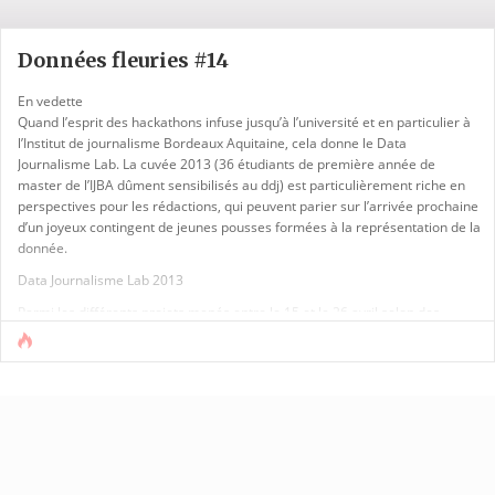
Données fleuries #14
En vedette
Quand l’esprit des hackathons infuse jusqu’à l’université et en particulier à
l’Institut de journalisme Bordeaux Aquitaine, cela donne le Data
Journalisme Lab. La cuvée 2013 (36 étudiants de première année de
master de l’IJBA dûment sensibilisés au ddj) est particulièrement riche en
perspectives pour les rédactions, qui peuvent parier sur l’arrivée prochaine
d’un joyeux contingent de jeunes pousses formées à la représentation de la
donnée.
Data Journalisme Lab 2013
Parmi les différents projets menés entre le 15 et le 26 avril selon des
règles du jeu très précises, [...]