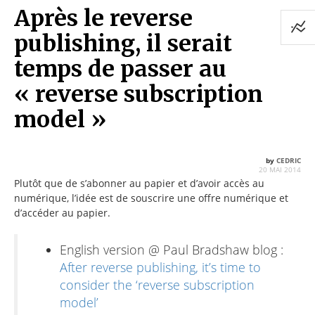
Après le reverse
publishing, il serait
temps de passer au
« reverse subscription
model »
by
CEDRIC
20 MAI 2014
Plutôt que de s’abonner au papier et d’avoir accès au
numérique, l’idée est de souscrire une offre numérique et
d’accéder au papier.
English version @ Paul Bradshaw blog :
After reverse publishing, it’s time to
consider the ‘reverse subscription
model’