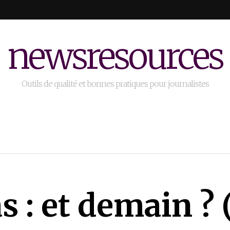
newsresources
Outils de qualité et bonnes pratiques pour journalistes
 : et demain ? 