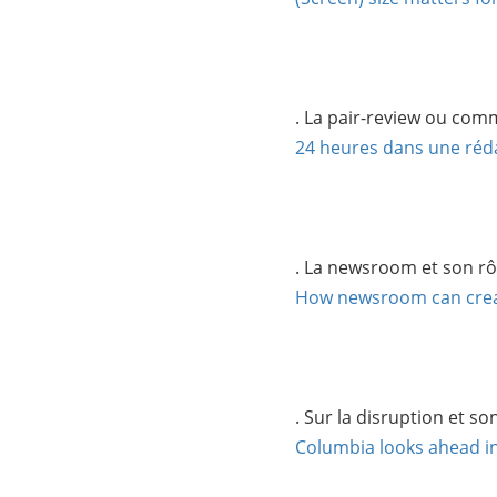
. La pair-review ou com
24 heures dans une réd
. La newsroom et son rôl
How newsroom can crea
. Sur la disruption et so
Columbia looks ahead in