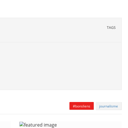
TAGS
#bonsliens
journalisme