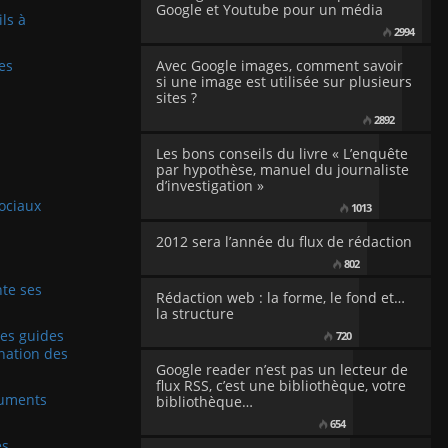
Google et Youtube pour un média
ils à
2994
es
Avec Google images, comment savoir
si une image est utilisée sur plusieurs
sites ?
2892
Les bons conseils du livre « L’enquête
par hypothèse, manuel du journaliste
d’investigation »
sociaux
1013
2012 sera l’année du flux de rédaction
802
te ses
Rédaction web : la forme, le fond et…
la structure
Les guides
720
nation des
Google reader n’est pas un lecteur de
flux RSS, c’est une bibliothèque, votre
cuments
bibliothèque…
654
es