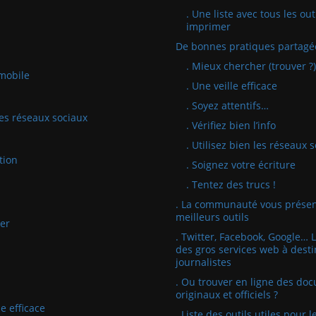
. Une liste avec tous les out
imprimer
De bonnes pratiques partagé
. Mieux chercher (trouver ?)
mobile
. Une veille efficace
. Soyez attentifs…
 les réseaux sociaux
. Vérifiez bien l’info
. Utilisez bien les réseaux 
tion
. Soignez votre écriture
. Tentez des trucs !
. La communauté vous présen
meilleurs outils
er
. Twitter, Facebook, Google… 
des gros services web à desti
journalistes
. Ou trouver en ligne des do
originaux et officiels ?
e efficace
. Liste des outils utiles pour l