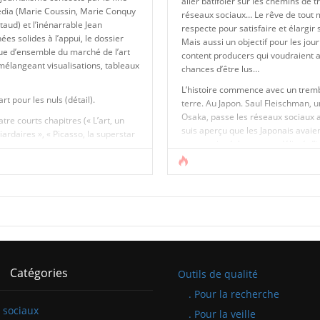
aller batifoler sur les chemins de 
dia (Marie Coussin, Marie Conquy
réseaux sociaux… Le rêve de tout 
taud) et l’inénarrable Jean
respecte pour satisfaire et élargir s
ées solides à l’appui, le dossier
Mais aussi un objectif pour les jour
ue d’ensemble du marché de l’art
content producers qui voudraient a
mélangeant visualisations, tableaux
chances d’être lus…
L’histoire commence avec un trem
rt pour les nuls (détail).
terre. Au Japon. Saul Fleischman, 
Osaka, passe les réseaux sociaux a
re courts chapitres (« L’art, un
suis aperçu que les Japonais avai
iardaires », « Picasso, la superstar
communiqué, beaucoup délivré d’i
Pas de place pour les femmes ! » et
Twitter, par exemple, sans que pe
vraiment LE bon hashtag. On en tro
[...]
Catégories
Outils de qualité
. Pour la recherche
 sociaux
. Pour la veille