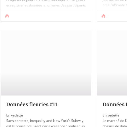
crée l’ultimate
enregistre les données anonymes des participants
voire trois appl
et se constitue ainsi une base de données qui
permettra sans doute à la [...]
Données fleuries #11
Données f
En vedette
En vedette
Sans conteste, Inequality and New York’s Subway
Le marché de l’a
est le projet intelligent par excellence : réaliser un
dossier de data