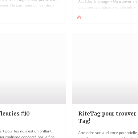
Accédez à la page « Où trouver en 
 tweet. Ou comment utiliser deux
documents originaux et officiels »
ications, en mode mobile et [...]
L’idée n’est pas de créer un répert
au #datajournalism, mais bien de 
ensemble de resources qui peuvent
quand vous cherchez des informat
considérées comme [...]
leuries #10
RiteTag pour trouver 
Tag!
rt pour les nuls est un brillant
Atteindre son audience potentielle,
journalisme concocté par la fine