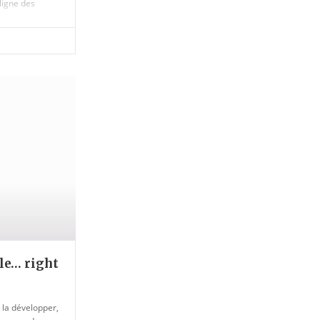
ligne des
oire spécifique
proposer un
 être utiles
ions
le… right
 la développer,