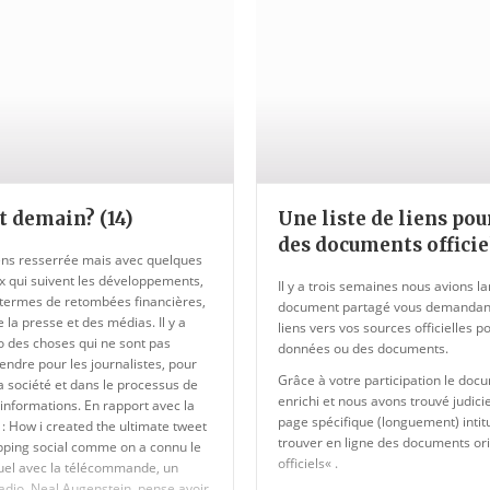
t demain? (14)
Une liste de liens pou
des documents officie
iens resserrée mais avec quelques
x qui suivent les développements,
Il y a trois semaines nous avions l
ermes de retombées financières,
document partagé vous demandant 
e la presse et des médias. Il y a
liens vers vos sources officielles p
 des choses qui ne sont pas
données ou des documents.
endre pour les journalistes, pour
Grâce à votre participation le docu
la société et dans le processus de
enrichi et nous avons trouvé judic
 informations. En rapport avec la
page spécifique (longuement) intit
 : How i created the ultimate tweet
trouver en ligne des documents ori
apping social comme on a connu le
officiels« .
suel avec la télécommande, un
radio, Neal Augenstein, pense avoir