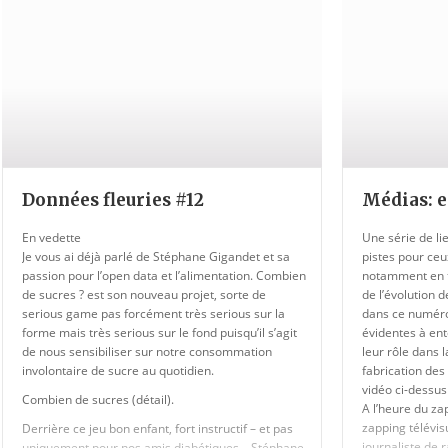
Données fleuries #12
Médias: e
En vedette
Une série de l
Je vous ai déjà parlé de Stéphane Gigandet et sa
pistes pour ceu
passion pour l’open data et l’alimentation. Combien
notamment en t
de sucres ? est son nouveau projet, sorte de
de l’évolution d
serious game pas forcément très serious sur la
dans ce numéro
forme mais très serious sur le fond puisqu’il s’agit
évidentes à ent
de nous sensibiliser sur notre consommation
leur rôle dans 
involontaire de sucre au quotidien.
fabrication des
vidéo ci-dessus
Combien de sucres (détail).
A l’heure du z
zapping télévi
Derrière ce jeu bon enfant, fort instructif – et pas
journaliste de 
uniquement pour nos amis diabétiques – Stéphane