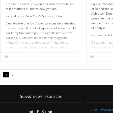
« mashup » entre le revenu médian des ménages
équipe d’AskMe
et les stations du métro new-yorkais.
et Bénédicte Lu
Abbiateci. Donn
Inequality and New York’s Subway (détail).
présente une v
aujourd’hui en 
C’est encore une fois l’ouverture des données des
et analyse.
transports publics qui a inspiré ce joli travail publié
par Larry Buchanan pour l’élégantissime « New
Le marché de l’a
Yorker ». Au départ, un constat du magazine :
« New York a un problème avec l’inégalité de
Découpé en quat
revenus. Et cela s’empire – les mieux payés
hobby pour mill
gagnant toujours davantage et les moins payés
de l’art ! », « 
gagnant [...]
« Le Grand [...]
1
2
Suivez newsresources
… les réseaux