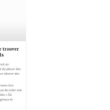
r trouver
ls
ancé un
d’y placer des
our obtenir des
ment s’est
ieux de créer une
ulée « Où
ginaux et