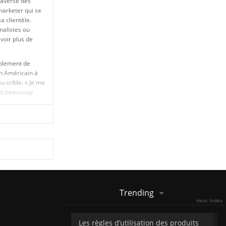
traverse des
marketer qui se
a clientèle.
nalistes ou
voir plus de
blement de
un Américain à
u crible. « Je me
ent beaucoup
nformations sur
rsonne ne trouve
uvait six ou sept
Trending
Heat Index
Les règles d’utilisation des produits