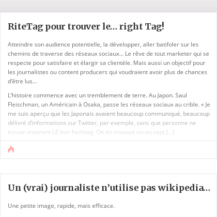
RiteTag pour trouver le… right Tag!
Atteindre son audience potentielle, la développer, aller batifoler sur les
chemins de traverse des réseaux sociaux… Le rêve de tout marketer qui se
respecte pour satisfaire et élargir sa clientèle. Mais aussi un objectif pour
les journalistes ou content producers qui voudraient avoir plus de chances
d’être lus…
L’histoire commence avec un tremblement de terre. Au Japon. Saul
Fleischman, un Américain à Osaka, passe les réseaux sociaux au crible. « Je
me suis aperçu que les Japonais avaient beaucoup communiqué, beaucoup
délivré d’informations sur Twitter, par exemple, sans que personne ne
trouve vraiment LE bon hashtag. On en trouvait six ou sept [...]
Un (vrai) journaliste n’utilise pas wikipedia…
Une petite image, rapide, mais efficace.