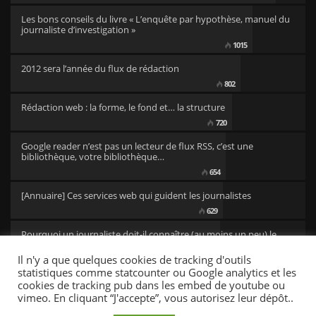
Les bons conseils du livre « L’enquête par hypothèse, manuel du
journaliste d’investigation »
1015
2012 sera l’année du flux de rédaction
802
Rédaction web : la forme, le fond et… la structure
720
Google reader n’est pas un lecteur de flux RSS, c’est une
bibliothèque, votre bibliothèque…
654
[Annuaire] Ces services web qui guident les journalistes
629
Pourquoi un journaliste doit-il connaître (au moins un peu) le
code ?
Il n'y a que quelques cookies de tracking d'outils
501
statistiques comme statcounter ou Google analytics et les
cookies de tracking pub dans les embed de youtube ou
vimeo. En cliquant “J'accepte”, vous autorisez leur dépôt..
CC/BY newsresources