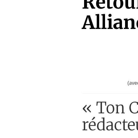
Retou
Allia
(ave
« Ton C
rédacte