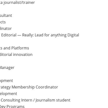
a journalist/trainer
sultant
ects
dinator
al Editorial — Really: Lead for anything Digital
cts and Platforms
itorial innovation
 Manager
lopment
Strategy Membership Coordinator
velopment
 Consulting Intern / Journalism student
 Dev Programs