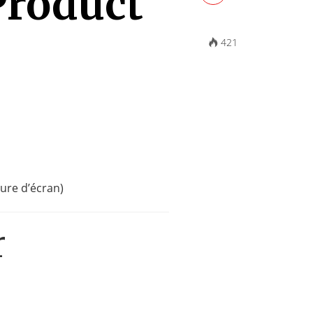
Product
421
ture d’écran)
r