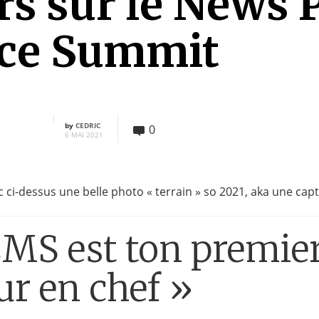
rs sur le News 
nce Summit
by
CEDRIC
0
6 MAI 2021
c ci-dessus une belle photo « terrain » so 2021, aka une cap
MS est ton premie
ur en chef »