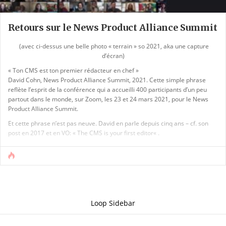
Retours sur le News Product Alliance Summit
(avec ci-dessus une belle photo « terrain » so 2021, aka une capture
d’écran)
« Ton CMS est ton premier rédacteur en chef »
David Cohn, News Product Alliance Summit, 2021. Cette simple phrase
reflète l’esprit de la conférence qui a accueilli 400 participants d’un peu
partout dans le monde, sur Zoom, les 23 et 24 mars 2021, pour le News
Product Alliance Summit.
Et cette phrase n’est pas neuve. David en parle depuis cinq ans – cf. son
post en 2017 et en VO: « The CMS is your first editor« .
En quelques lignes : les possibilités du CMS dictent la façon dont un
rédacteur va [...]
Loop Sidebar