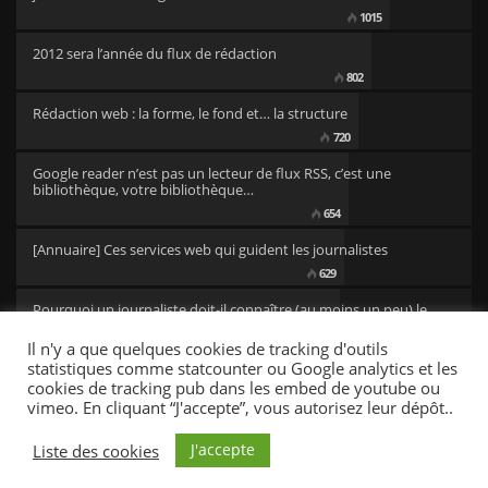
1015
2012 sera l’année du flux de rédaction
802
Rédaction web : la forme, le fond et… la structure
720
Google reader n’est pas un lecteur de flux RSS, c’est une
bibliothèque, votre bibliothèque…
654
[Annuaire] Ces services web qui guident les journalistes
629
Pourquoi un journaliste doit-il connaître (au moins un peu) le
code ?
Il n'y a que quelques cookies de tracking d'outils
501
statistiques comme statcounter ou Google analytics et les
cookies de tracking pub dans les embed de youtube ou
vimeo. En cliquant “J'accepte”, vous autorisez leur dépôt..
CC/BY newsresources
Fonts by Google Fonts. Icons by Fontello. Full Credits
here »
J'accepte
Liste des cookies