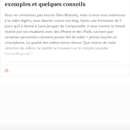
exemples et quelques conseils
Vous ne connaissez pas encore Glen Mulcahy, mais si vous vous intéressez
à la vidéo légère, vous devriez suivre son blog. Après une formation de 5
jours qu’il a donné à Saint Jacques de Compostelle, il nous montre le travail
réalisé par ses étudiants avec des iPhone et des iPads, sachant que
certaines personnes n’avaient jamais fait de vidéo + jamais touché un
smartphone. La qualité des vidéos laisse rêveur. Que retenir de cette
sélection de vidéos, la totalité se trouvant sur le compte youtube
CircomRegional ?
si vous pouvez monter derrière, multipliez les plans, multipliez les plans,
multipliez les plans. Mais une règle : ne bougez pas le téléphone – cf la [...]