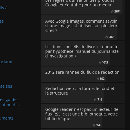
Les règles d’utilisation des produits
Google et Youtube pour un média
ils à
2994
es
Avec Google images, comment savoir
si une image est utilisée sur plusieurs
sites ?
2891
Les bons conseils du livre « L’enquête
par hypothèse, manuel du journaliste
d’investigation »
sociaux
1013
2012 sera l’année du flux de rédaction
802
te ses
Rédaction web : la forme, le fond et…
la structure
Les guides
719
nation des
Google reader n’est pas un lecteur de
flux RSS, c’est une bibliothèque, votre
cuments
bibliothèque…
654