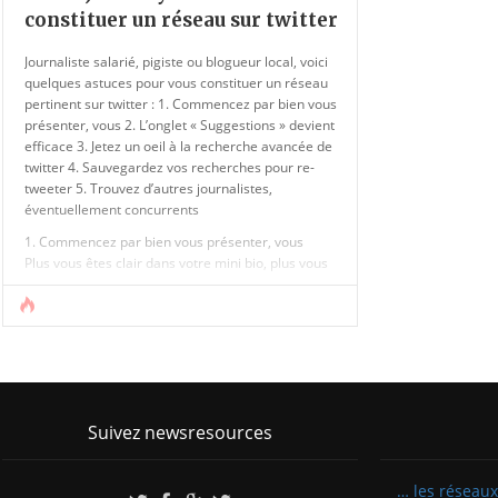
constituer un réseau sur twitter
Journaliste salarié, pigiste ou blogueur local, voici
quelques astuces pour vous constituer un réseau
pertinent sur twitter : 1. Commencez par bien vous
présenter, vous 2. L’onglet « Suggestions » devient
efficace 3. Jetez un oeil à la recherche avancée de
twitter 4. Sauvegardez vos recherches pour re-
tweeter 5. Trouvez d’autres journalistes,
éventuellement concurrents
1. Commencez par bien vous présenter, vous
Plus vous êtes clair dans votre mini bio, plus vous
serez recommandable. Il est bien plus efficace
d’indiquer « Journaliste pour @Courrier_picard sur
#Amiens » que « Journaliste gonzo à la recherche
de l’arche perdue ».
Ce n’est pas [...]
Suivez newsresources
… les réseaux