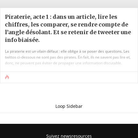
Piraterie, acte 1 : dans un article, lire les
chiffres, les comparer, se rendre compte de
l’angle désolant. Et se retenir de tweeter une
info biaisée.
La piraterie est un vilain défaut : elle oblige à se poser des questions. Les
twittos ci-dessous ne sont pas des pirates. En fait, ils ne savent pas lire et,
donc, ne peuvent pas éviter de propager une information discutable.
Loop Sidebar
Suivez newsresources