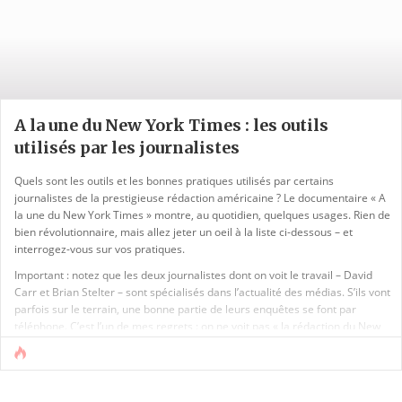
A la une du New York Times : les outils
utilisés par les journalistes
Quels sont les outils et les bonnes pratiques utilisés par certains
journalistes de la prestigieuse rédaction américaine ? Le documentaire « A
la une du New York Times » montre, au quotidien, quelques usages. Rien de
bien révolutionnaire, mais allez jeter un oeil à la liste ci-dessous – et
interrogez-vous sur vos pratiques.
Important : notez que les deux journalistes dont on voit le travail – David
Carr et Brian Stelter – sont spécialisés dans l’actualité des médias. S’ils vont
parfois sur le terrain, une bonne partie de leurs enquêtes se font par
téléphone. C’est l’un de mes regrets : on ne voit pas « la rédaction du New
York Times », [...]