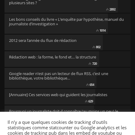
plusieurs sites ?
2892
Les bons conseils du livre « L’enquête par hypothèse, manuel du
journaliste d’investigation »
1014
2012 sera l’année du flux de rédaction
802
Rédaction web : la forme, le fond et… la structure
720
Google reader n’est pas un lecteur de flux RSS, c’est une
bibliothèque, votre bibliothèque…
654
[Annuaire] Ces services web qui guident les journalistes
629
Pourquoi un journaliste doit-il connaître (au moins un peu) le
code ?
Il n'y a que quelques cookies de tracking d'outils
501
statistiques comme statcounter ou Google analytics et les
cookies de tracking pub dans les embed de youtube ou