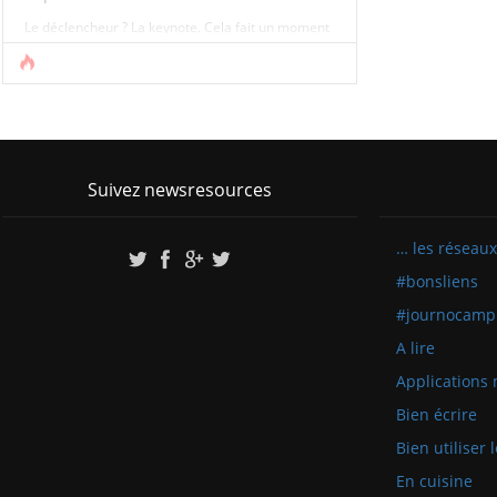
Le déclencheur ? La keynote. Cela fait un moment
que c’est le cas, mais la montre d’Apple (comme
celles des autres constructeurs), c’est
définitivement trop. Les mobiles, les smartphones,
les ordinateurs, collectent (beaucoup) trop [...]
Suivez newsresources
… les réseaux
#bonsliens
#journocamp
A lire
Applications 
Bien écrire
Bien utiliser
En cuisine