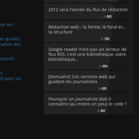
2012 sera l’année du flux de rédaction
802
te ses
Rédaction web : la forme, le fond et…
la structure
Les guides
720
nation des
Google reader n’est pas un lecteur de
flux RSS, c’est une bibliothèque, votre
cuments
bibliothèque…
654
es
[Annuaire] Ces services web qui
et pour toi
guident les journalistes
629
Pourquoi un journaliste doit-il
connaître (au moins un peu) le code ?
501