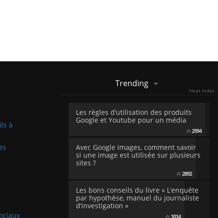
Trending
Heat Index
Les règles d’utilisation des produits
Google et Youtube pour un média
ils à
2994
es
Avec Google images, comment savoir
si une image est utilisée sur plusieurs
sites ?
2892
Les bons conseils du livre « L’enquête
par hypothèse, manuel du journaliste
d’investigation »
sociaux
1014