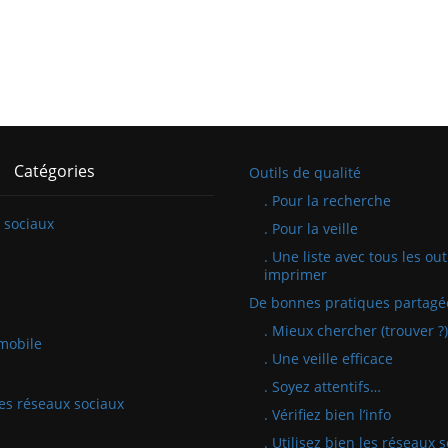
Catégories
Outils de qualité
. Pour la recherche
 sociaux
. Pour la veille
. Une liste avec tous les out
imprimer
De bonnes pratiques partagé
. Mieux chercher (trouver ?)
mobile
. Une veille efficace
. Soyez attentifs…
 les réseaux sociaux
. Vérifiez bien l’info
. Utilisez bien les réseaux 