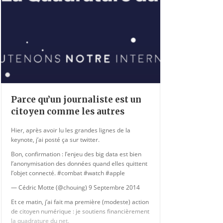
Parce qu’un journaliste est un
citoyen comme les autres
Hier, après avoir lu les grandes lignes de la
keynote, j’ai posté ça sur twitter.
Bon, confirmation : l’enjeu des big data est bien
l’anonymisation des données quand elles quittent
l’objet connecté. #combat #watch #apple
— Cédric Motte (@chouing) 9 Septembre 2014
Et ce matin, j’ai fait ma première (modeste) action
de citoyen numérique : je soutiens financièrement
la quadrature du net.