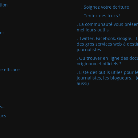
tion
. Soignez votre écriture
. Tentez des trucs !
. La communauté vous présen
meilleurs outils
er
. Twitter, Facebook, Google… 
des gros services web à desti
journalistes
. Ou trouver en ligne des do
originaux et officiels ?
e efficace
. Liste des outils utiles pour l
journalistes, les blogueurs… (
aussi)
fs…
ucs