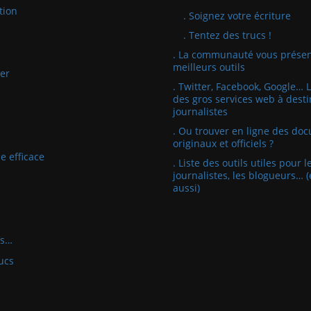
tion
. Soignez votre écriture
. Tentez des trucs !
. La communauté vous présen
meilleurs outils
er
. Twitter, Facebook, Google… 
des gros services web à desti
journalistes
. Ou trouver en ligne des do
originaux et officiels ?
e efficace
. Liste des outils utiles pour l
journalistes, les blogueurs… (
aussi)
fs…
ucs