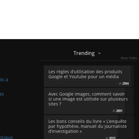
Trending
Heat Index
Les règles d’utilisation des produits
Google et Youtube pour un média
ils à
2994
es
Avec Google images, comment savoir
si une image est utilisée sur plusieurs
sites ?
2891
Les bons conseils du livre « L’enquête
par hypothèse, manuel du journaliste
d’investigation »
sociaux
1013