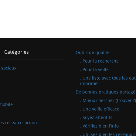
Catégories
Outils de qualité
. Pour la recherche
 sociaux
. Pour la veille
. Une liste avec tous les out
imprimer
De bonnes pratiques partagé
. Mieux chercher (trouver ?)
mobile
. Une veille efficace
. Soyez attentifs…
 les réseaux sociaux
. Vérifiez bien l’info
. Utilisez bien les réseaux 