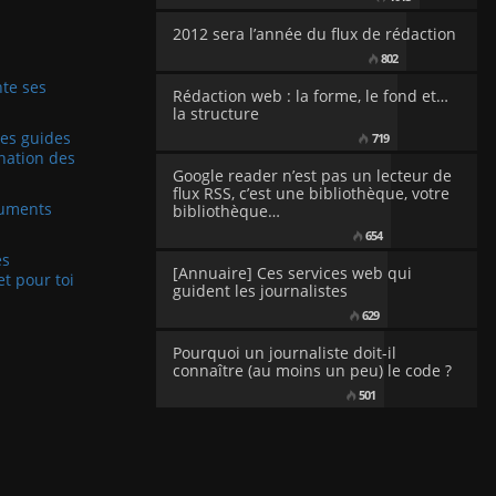
2012 sera l’année du flux de rédaction
802
te ses
Rédaction web : la forme, le fond et…
la structure
Les guides
719
nation des
Google reader n’est pas un lecteur de
flux RSS, c’est une bibliothèque, votre
cuments
bibliothèque…
654
es
[Annuaire] Ces services web qui
et pour toi
guident les journalistes
629
Pourquoi un journaliste doit-il
connaître (au moins un peu) le code ?
501