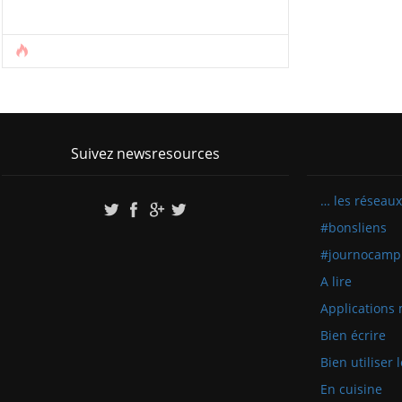
Suivez newsresources
… les réseaux
#bonsliens
#journocamp
A lire
Applications 
Bien écrire
Bien utiliser
En cuisine