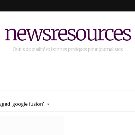
newsresources
Outils de qualité et bonnes pratiques pour journalistes
gged ‘google fusion’