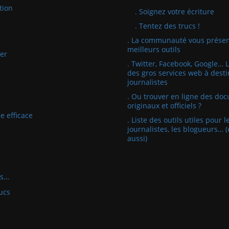
tion
. Soignez votre écriture
. Tentez des trucs !
. La communauté vous présen
meilleurs outils
er
. Twitter, Facebook, Google… 
des gros services web à desti
journalistes
. Ou trouver en ligne des do
originaux et officiels ?
e efficace
. Liste des outils utiles pour l
journalistes, les blogueurs… (
aussi)
fs…
ucs