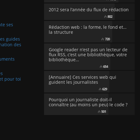
2012 sera l’année du flux de rédaction
802
te ses
Rédaction web : la forme, le fond et…
la structure
Les guides
720
nation des
Google reader n’est pas un lecteur de
flux RSS, c’est une bibliothèque, votre
cuments
bibliothèque…
654
es
[Annuaire] Ces services web qui
et pour toi
guident les journalistes
629
Pourquoi un journaliste doit-il
connaître (au moins un peu) le code ?
501