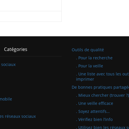
Catégories
Outils de qualité
. Pour la recherche
 sociaux
. Pour la veille
. Une liste avec tous les out
imprimer
De bonnes pratiques partagé
. Mieux chercher (trouver ?)
mobile
. Une veille efficace
. Soyez attentifs…
 les réseaux sociaux
. Vérifiez bien l’info
. Utilisez bien les réseaux 