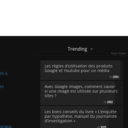
Trending
Heat Index
Les règles d’utilisation des produits
Google et Youtube pour un média
ils à
2994
es
Avec Google images, comment savoir
si une image est utilisée sur plusieurs
sites ?
2892
Les bons conseils du livre « L’enquête
par hypothèse, manuel du journaliste
d’investigation »
sociaux
1015