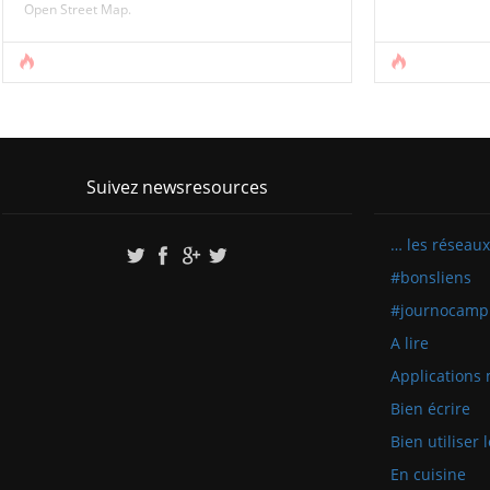
Open Street Map.
Accédez au tutoriel >
Arnaud, Joel ou Jean proposent déjà de nombreux
billets en mode tutoriel, l’idée de celui-ci est de
compléter leurs partages avec mon [...]
Suivez newsresources
… les réseaux
#bonsliens
#journocamp
A lire
Applications 
Bien écrire
Bien utiliser
En cuisine