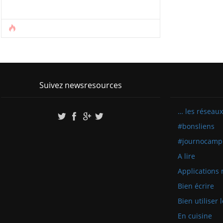
Suivez newsresources
… les réseaux
#bonsliens
#journocamp
A lire
Applications 
Bien écrire
Bien utiliser
En cuisine