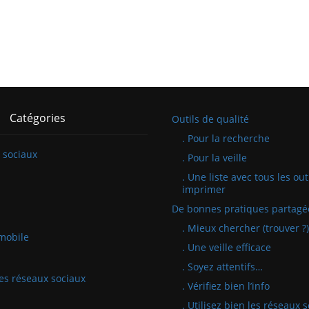
Catégories
Outils de qualité
. Pour la recherche
 sociaux
. Pour la veille
. Une liste avec tous les out
imprimer
De bonnes pratiques partagé
. Mieux chercher (trouver ?)
mobile
. Une veille efficace
. Soyez attentifs…
 les réseaux sociaux
. Vérifiez bien l’info
. Utilisez bien les réseaux 