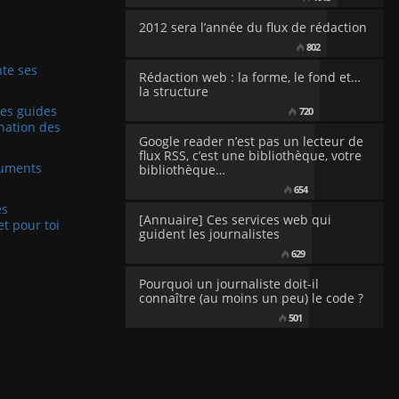
2012 sera l’année du flux de rédaction
802
te ses
Rédaction web : la forme, le fond et…
la structure
Les guides
720
nation des
Google reader n’est pas un lecteur de
flux RSS, c’est une bibliothèque, votre
cuments
bibliothèque…
654
es
[Annuaire] Ces services web qui
et pour toi
guident les journalistes
629
Pourquoi un journaliste doit-il
connaître (au moins un peu) le code ?
501