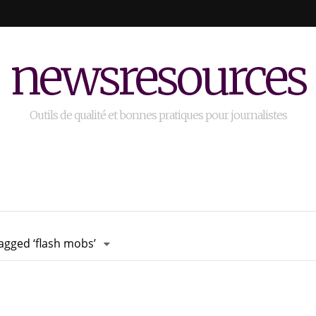
newsresources
Outils de qualité et bonnes pratiques pour journalistes
agged ‘flash mobs’