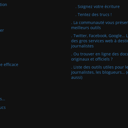
tion
. Soignez votre écriture
. Tentez des trucs !
. La communauté vous présen
meilleurs outils
er
. Twitter, Facebook, Google… 
des gros services web à desti
journalistes
. Ou trouver en ligne des do
originaux et officiels ?
e efficace
. Liste des outils utiles pour l
journalistes, les blogueurs… (
aussi)
fs…
ucs