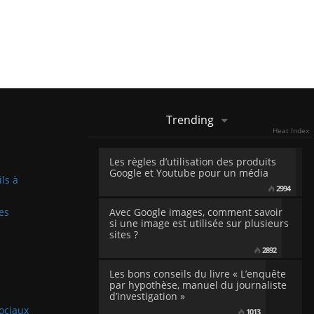
Trending
Heat Index
Les règles d’utilisation des produits
Google et Youtube pour un média
ils à
2994
es
Avec Google images, comment savoir
si une image est utilisée sur plusieurs
sites ?
2892
Les bons conseils du livre « L’enquête
par hypothèse, manuel du journaliste
d’investigation »
sociaux
1013