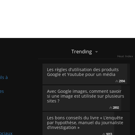
Trending
Heat Index
Les règles d’utilisation des produits
Google et Youtube pour un média
ils à
2994
es
Avec Google images, comment savoir
si une image est utilisée sur plusieurs
sites ?
2892
Les bons conseils du livre « L’enquête
par hypothèse, manuel du journaliste
d’investigation »
sociaux
1013