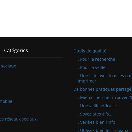
Catégories
Outils de qualité
. Pour la recherche
 sociaux
. Pour la veille
. Une liste avec tous les out
imprimer
De bonnes pratiques partagé
. Mieux chercher (trouver ?)
mobile
. Une veille efficace
. Soyez attentifs…
 les réseaux sociaux
. Vérifiez bien l’info
. Utilisez bien les réseaux 