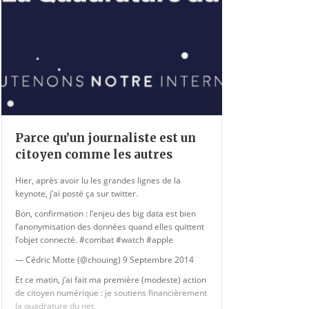
Parce qu’un journaliste est un
citoyen comme les autres
Hier, après avoir lu les grandes lignes de la
keynote, j’ai posté ça sur twitter.
Bon, confirmation : l’enjeu des big data est bien
l’anonymisation des données quand elles quittent
l’objet connecté. #combat #watch #apple
— Cédric Motte (@chouing) 9 Septembre 2014
Et ce matin, j’ai fait ma première (modeste) action
de citoyen numérique : je soutiens financièrement
la quadrature du net.