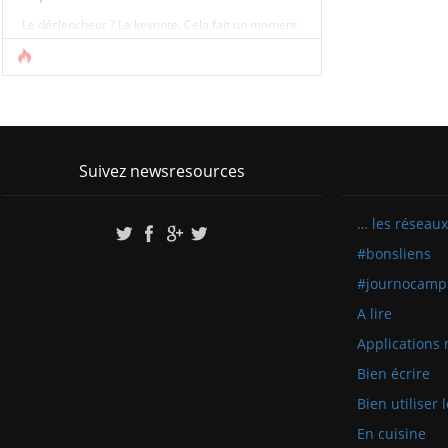
Le déclencheur ? La keynote. Cela fait un moment
que c’est le cas, mais la montre d’Apple (comme
celles des autres constructeurs), c’est
définitivement trop. Les mobiles, les smartphones,
les ordinateurs, collectent (beaucoup) trop [...]
Suivez newsresources
… les réseaux
#bonsliens
#journocamp
A lire
Applications 
Bien écrire
Bien utiliser
En cuisine