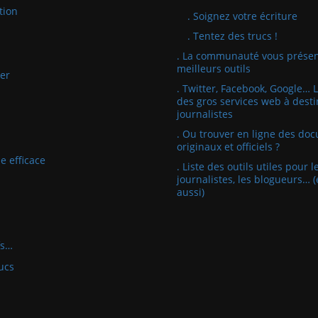
tion
. Soignez votre écriture
. Tentez des trucs !
. La communauté vous présen
meilleurs outils
er
. Twitter, Facebook, Google… 
des gros services web à desti
journalistes
. Ou trouver en ligne des do
originaux et officiels ?
e efficace
. Liste des outils utiles pour l
journalistes, les blogueurs… (
aussi)
fs…
ucs