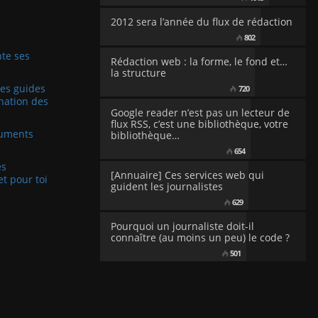
2012 sera l’année du flux de rédaction
802
te ses
Rédaction web : la forme, le fond et…
la structure
Les guides
720
nation des
Google reader n’est pas un lecteur de
flux RSS, c’est une bibliothèque, votre
cuments
bibliothèque…
654
es
[Annuaire] Ces services web qui
et pour toi
guident les journalistes
629
Pourquoi un journaliste doit-il
connaître (au moins un peu) le code ?
501