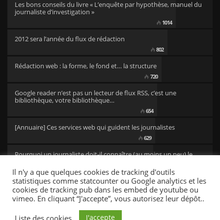
Les bons conseils du livre « L’enquête par hypothèse, manuel du
journaliste d’investigation »
1014
2012 sera l’année du flux de rédaction
802
Rédaction web : la forme, le fond et… la structure
720
Google reader n’est pas un lecteur de flux RSS, c’est une
bibliothèque, votre bibliothèque…
654
[Annuaire] Ces services web qui guident les journalistes
629
Pourquoi un journaliste doit-il connaître (au moins un peu) le
code ?
Il n'y a que quelques cookies de tracking d'outils
501
statistiques comme statcounter ou Google analytics et les
cookies de tracking pub dans les embed de youtube ou
vimeo. En cliquant “J'accepte”, vous autorisez leur dépôt..
CC/BY newsresources
Fonts by Google Fonts. Icons by Fontello. Full Credits
here »
J'accepte
Liste des cookies