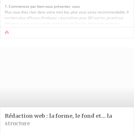
1. Commencez par bien vous présenter, vous
Plus vous êtes clair dans votre mini bio, plus vous serez recommandable. Il
est bien plus efficace d’indiquer « Journaliste pour @Courrier_picard sur
#Amiens » que « Journaliste gonzo à la recherche de l’arche perdue ».
Ce n’est pas [...]
Rédaction web : la forme, le fond et… la
structure