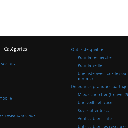
Catégories
Outils de qualité
. Pour la recherche
 sociaux
. Pour la veille
. Une liste avec tous les out
imprimer
De bonnes pratiques partagé
. Mieux chercher (trouver ?)
mobile
. Une veille efficace
. Soyez attentifs…
 les réseaux sociaux
. Vérifiez bien l’info
. Utilisez bien les réseaux 