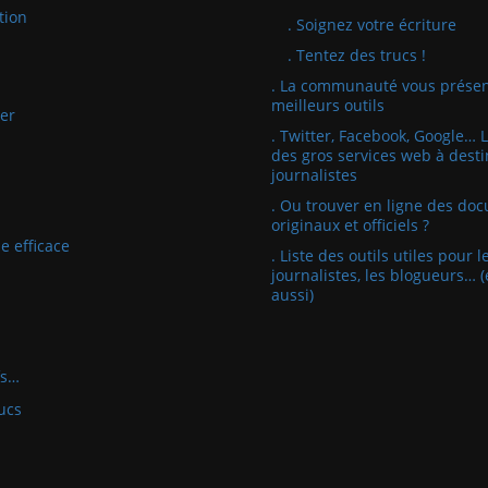
tion
. Soignez votre écriture
. Tentez des trucs !
. La communauté vous présen
meilleurs outils
er
. Twitter, Facebook, Google… 
des gros services web à desti
journalistes
. Ou trouver en ligne des do
originaux et officiels ?
e efficace
. Liste des outils utiles pour l
journalistes, les blogueurs… (
aussi)
fs…
ucs