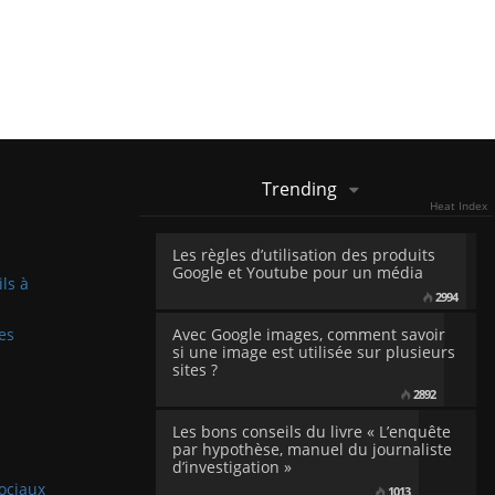
Trending
Heat Index
Les règles d’utilisation des produits
Google et Youtube pour un média
ils à
2994
es
Avec Google images, comment savoir
si une image est utilisée sur plusieurs
sites ?
2892
Les bons conseils du livre « L’enquête
par hypothèse, manuel du journaliste
d’investigation »
sociaux
1013