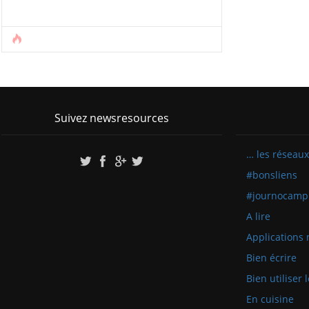
Suivez newsresources
… les réseaux
#bonsliens
#journocamp
A lire
Applications 
Bien écrire
Bien utiliser
En cuisine