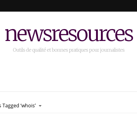
newsresources
Outils de qualité et bonnes pratiques pour journalistes
s Tagged ‘whois’