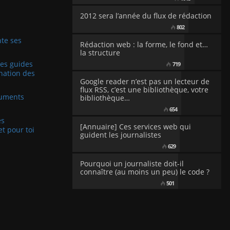
2012 sera l’année du flux de rédaction
802
te ses
Rédaction web : la forme, le fond et…
la structure
Les guides
719
nation des
Google reader n’est pas un lecteur de
flux RSS, c’est une bibliothèque, votre
cuments
bibliothèque…
654
es
[Annuaire] Ces services web qui
et pour toi
guident les journalistes
629
Pourquoi un journaliste doit-il
connaître (au moins un peu) le code ?
501