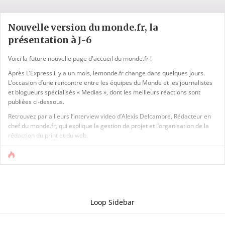
Nouvelle version du monde.fr, la
présentation à J-6
Voici la future nouvelle page d'accueil du monde.fr !
Après L’Express il y a un mois, lemonde.fr change dans quelques jours.
L’occasion d’une rencontre entre les équipes du Monde et les journalistes
et blogueurs spécialisés « Medias », dont les meilleurs réactions sont
publiées ci-dessous.
Retrouvez par ailleurs l’interview video d’Alexis Delcambre, Rédacteur en
chef du monde.fr, qui explique la gestion de projet et l’organisation de la
rédaction du print et du web.
[View the story « Nouvelle version du monde.fr » on Storify]
Nouvelle version du monde.fr Sélection de tweets, images et autres [...]
Loop Sidebar