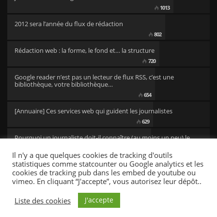
1013
2012 sera l’année du flux de rédaction
802
Rédaction web : la forme, le fond et… la structure
720
Google reader n’est pas un lecteur de flux RSS, c’est une
bibliothèque, votre bibliothèque…
654
[Annuaire] Ces services web qui guident les journalistes
629
Pourquoi un journaliste doit-il connaître (au moins un peu) le
code ?
Il n'y a que quelques cookies de tracking d'outils
501
statistiques comme statcounter ou Google analytics et les
cookies de tracking pub dans les embed de youtube ou
vimeo. En cliquant “J'accepte”, vous autorisez leur dépôt..
CC/BY newsresources
Fonts by Google Fonts. Icons by Fontello. Full Credits
here »
J'accepte
Liste des cookies