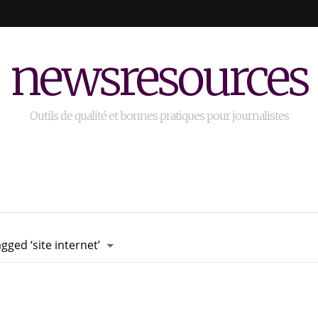
newsresources
Outils de qualité et bonnes pratiques pour journalistes
gged ‘site internet’