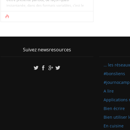
instantanée, dans des formats variables, c’est le
code. Le code, un petit mot pour un grand
ensemble de logiques et de langages qui font le
contenu du web.
Le code est le medium. Connaitre le medium, c’est
[...]
Suivez newsresources
… les réseaux
#bonsliens
#journocamp
A lire
Applications 
Bien écrire
Bien utiliser
En cuisine