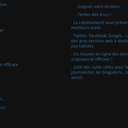
tion
. Soignez votre écriture
. Tentez des trucs !
. La communauté vous présen
meilleurs outils
er
. Twitter, Facebook, Google… 
des gros services web à desti
journalistes
. Ou trouver en ligne des do
originaux et officiels ?
e efficace
. Liste des outils utiles pour l
journalistes, les blogueurs… (
aussi)
fs…
ucs