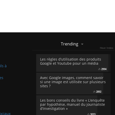
Trending
Heat Index
Les règles d’utilisation des produits
Google et Youtube pour un média
ils à
2994
es
Avec Google images, comment savoir
si une image est utilisée sur plusieurs
sites ?
2892
Les bons conseils du livre « L’enquête
par hypothèse, manuel du journaliste
d’investigation »
sociaux
1013