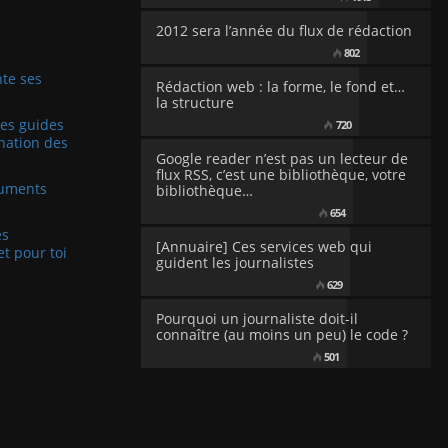
2012 sera l’année du flux de rédaction
802
te ses
Rédaction web : la forme, le fond et…
la structure
Les guides
720
nation des
Google reader n’est pas un lecteur de
flux RSS, c’est une bibliothèque, votre
cuments
bibliothèque…
654
es
[Annuaire] Ces services web qui
et pour toi
guident les journalistes
629
Pourquoi un journaliste doit-il
connaître (au moins un peu) le code ?
501