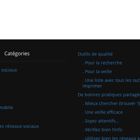
Catégories
Outils de qualité
. Pour la recherche
 sociaux
. Pour la veille
. Une liste avec tous les out
imprimer
De bonnes pratiques partagé
. Mieux chercher (trouver ?)
mobile
. Une veille efficace
. Soyez attentifs…
 les réseaux sociaux
. Vérifiez bien l’info
. Utilisez bien les réseaux 