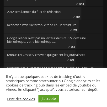
1014
2012 sera l’année du flux de rédaction
802
Rédaction web : la forme, le fond et… la structure
720
Google reader n’est pas un lecteur de flux RSS, c’est une
bibliothèque, votre bibliothèque…
654
[Annuaire] Ces services web qui guident les journalistes
629
Pourquoi un journaliste doit-il connaître (au moins un peu) le
code ?
Il n'y a que quelques cookies de tracking d'outils
501
statistiques comme statcounter ou Google analytics et les
cookies de tracking pub dans les embed de youtube ou
vimeo. En cliquant “J'accepte”, vous autorisez leur dépôt..
CC/BY newsresources
Fonts by Google Fonts. Icons by Fontello. Full Credits
here »
J'accepte
Liste des cookies