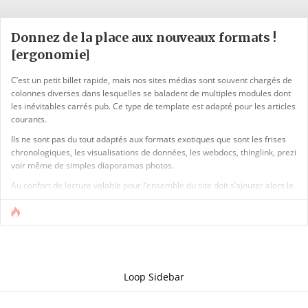
Donnez de la place aux nouveaux formats !
[ergonomie]
C’est un petit billet rapide, mais nos sites médias sont souvent chargés de
colonnes diverses dans lesquelles se baladent de multiples modules dont
les inévitables carrés pub. Ce type de template est adapté pour les articles
courants.
Ils ne sont pas du tout adaptés aux formats exotiques que sont les frises
chronologiques, les visualisations de données, les webdocs, thinglink, prezi
voir même de simples diaporamas photos.
Au confort de lecture valable pour l’ensemble du site doit s’ajouter alors le
plaisir de la prise en main pour ces modes de narration. Sinon les lecteurs
se trouvent face a un « truc » tout coincé entre de multiples modules qui [...]
Loop Sidebar