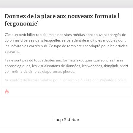
Donnez de la place aux nouveaux formats !
[ergonomie]
C’est un petit billet rapide, mais nos sites médias sont souvent chargés de
colonnes diverses dans lesquelles se baladent de multiples modules dont
les inévitables carrés pub. Ce type de template est adapté pour les articles
courants.
Ils ne sont pas du tout adaptés aux formats exotiques que sont les frises
chronologiques, les visualisations de données, les webdocs, thinglink, prezi
voir même de simples diaporamas photos.
Au confort de lecture valable pour l’ensemble du site doit s’ajouter alors le
plaisir de la prise en main pour ces modes de narration. Sinon les lecteurs
se trouvent face a un « truc » tout coincé entre de multiples modules qui [...]
Loop Sidebar