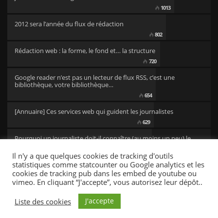
1013
2012 sera l’année du flux de rédaction
802
Rédaction web : la forme, le fond et… la structure
720
Google reader n’est pas un lecteur de flux RSS, c’est une
bibliothèque, votre bibliothèque…
654
[Annuaire] Ces services web qui guident les journalistes
629
Pourquoi un journaliste doit-il connaître (au moins un peu) le
code ?
Il n'y a que quelques cookies de tracking d'outils
501
statistiques comme statcounter ou Google analytics et les
cookies de tracking pub dans les embed de youtube ou
vimeo. En cliquant “J'accepte”, vous autorisez leur dépôt..
CC/BY newsresources
Fonts by Google Fonts. Icons by Fontello. Full Credits
here »
J'accepte
Liste des cookies