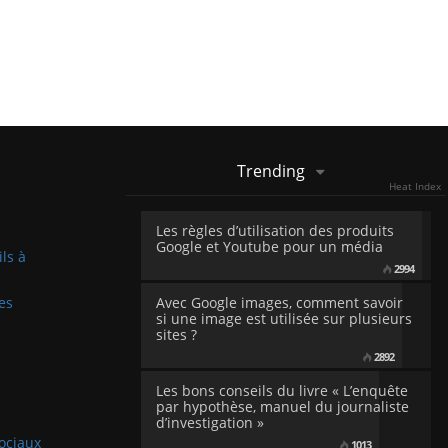
Trending
Heat Index
Les règles d’utilisation des produits
Google et Youtube pour un média
ils à
2994
es
Avec Google images, comment savoir
si une image est utilisée sur plusieurs
sites ?
2892
Les bons conseils du livre « L’enquête
par hypothèse, manuel du journaliste
d’investigation »
sociaux
1013