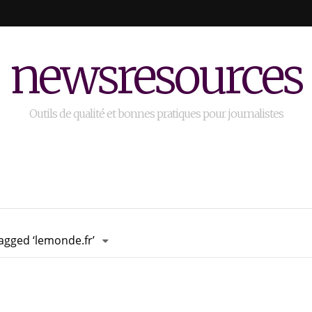
newsresources
Outils de qualité et bonnes pratiques pour journalistes
agged ‘lemonde.fr’