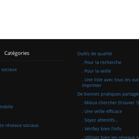
Catégories
Outils de qualité
. Pour la recherche
 sociaux
. Pour la veille
. Une liste avec tous les out
imprimer
De bonnes pratiques partagé
. Mieux chercher (trouver ?)
mobile
. Une veille efficace
. Soyez attentifs…
 les réseaux sociaux
. Vérifiez bien l’info
. Utilisez bien les réseaux 