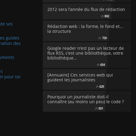
2012 sera l’année du flux de rédaction
802
te ses
Rédaction web : la forme, le fond et…
la structure
Les guides
720
nation des
Google reader n’est pas un lecteur de
flux RSS, c’est une bibliothèque, votre
cuments
bibliothèque…
654
es
[Annuaire] Ces services web qui
et pour toi
guident les journalistes
629
Pourquoi un journaliste doit-il
connaître (au moins un peu) le code ?
501