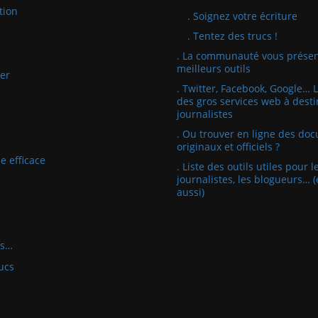
tion
. Soignez votre écriture
. Tentez des trucs !
. La communauté vous présen
meilleurs outils
er
. Twitter, Facebook, Google… 
des gros services web à desti
journalistes
. Ou trouver en ligne des do
originaux et officiels ?
e efficace
. Liste des outils utiles pour l
journalistes, les blogueurs… (
aussi)
fs…
ucs