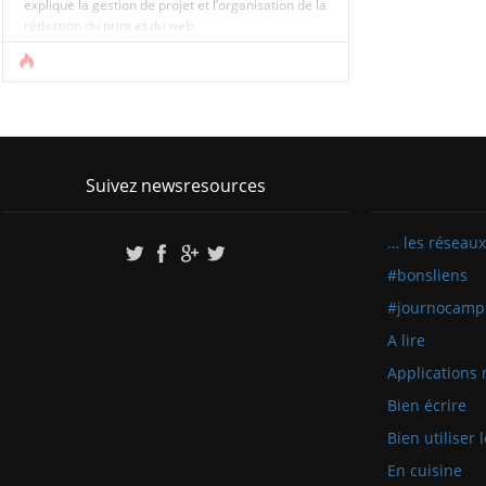
explique la gestion de projet et l’organisation de la
rédaction du print et du web.
[View the story « Nouvelle version du monde.fr » on
Storify]
Nouvelle version du monde.fr Sélection de tweets,
images et autres [...]
Suivez newsresources
… les réseaux
#bonsliens
#journocamp
A lire
Applications 
Bien écrire
Bien utiliser
En cuisine