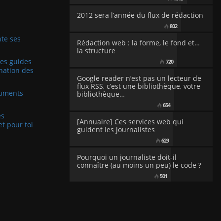
2012 sera l’année du flux de rédaction
802
te ses
Rédaction web : la forme, le fond et…
la structure
Les guides
720
nation des
Google reader n’est pas un lecteur de
flux RSS, c’est une bibliothèque, votre
cuments
bibliothèque…
654
es
[Annuaire] Ces services web qui
et pour toi
guident les journalistes
629
Pourquoi un journaliste doit-il
connaître (au moins un peu) le code ?
501