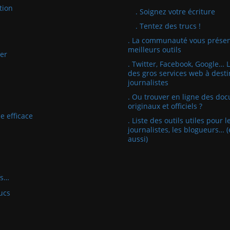
tion
. Soignez votre écriture
. Tentez des trucs !
. La communauté vous présen
meilleurs outils
er
. Twitter, Facebook, Google… 
des gros services web à desti
journalistes
. Ou trouver en ligne des do
originaux et officiels ?
e efficace
. Liste des outils utiles pour l
journalistes, les blogueurs… (
aussi)
fs…
ucs