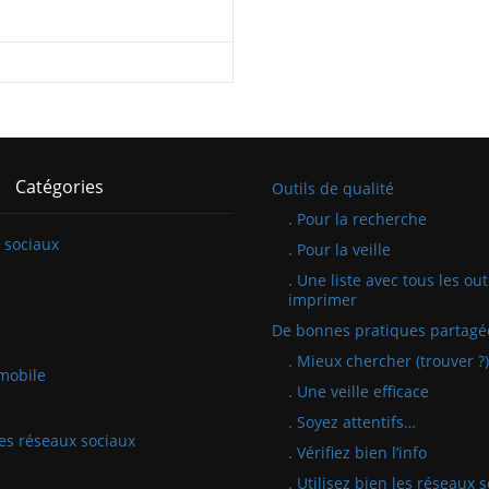
Catégories
Outils de qualité
. Pour la recherche
 sociaux
. Pour la veille
. Une liste avec tous les out
imprimer
De bonnes pratiques partagé
. Mieux chercher (trouver ?)
mobile
. Une veille efficace
. Soyez attentifs…
 les réseaux sociaux
. Vérifiez bien l’info
. Utilisez bien les réseaux 