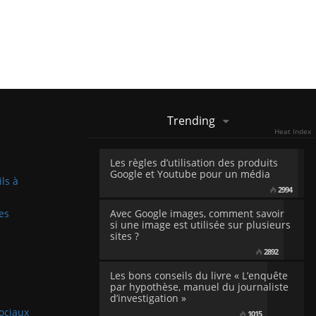
Trending
Heat Index
Les règles d’utilisation des produits
Google et Youtube pour un média
ils à
2994
es
Avec Google images, comment savoir
si une image est utilisée sur plusieurs
sites ?
2892
Les bons conseils du livre « L’enquête
par hypothèse, manuel du journaliste
d’investigation »
sociaux
1015