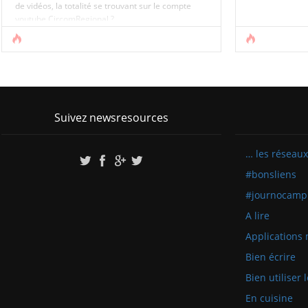
de vidéos, la totalité se trouvant sur le compte
youtube CircomRegional ?
si vous pouvez monter derrière, multipliez les
plans, multipliez les plans, multipliez les plans.
Mais une règle : ne bougez pas le téléphone – cf la
[...]
Suivez newsresources
… les réseaux
#bonsliens
#journocamp
A lire
Applications 
Bien écrire
Bien utiliser
En cuisine