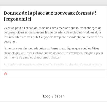
Donnez de la place aux nouveaux formats !
[ergonomie]
C’est un petit billet rapide, mais nos sites médias sont souvent chargés de
colonnes diverses dans lesquelles se baladent de multiples modules dont
les inévitables carrés pub. Ce type de template est adapté pour les articles
courants.
Ils ne sont pas du tout adaptés aux formats exotiques que sont les frises
chronologiques, les visualisations de données, les webdocs, thinglink, prezi
voir même de simples diaporamas photos.
Au confort de lecture valable pour l’ensemble du site doit s’ajouter alors le
plaisir de la prise en main pour ces modes de narration. Sinon les lecteurs
se trouvent face a un « truc » tout coincé entre de multiples modules qui [...]
Loop Sidebar