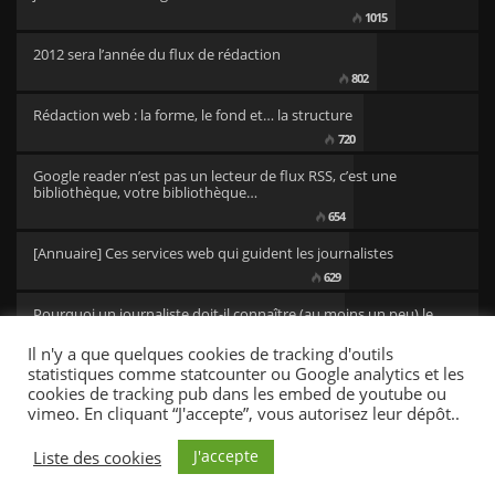
1015
2012 sera l’année du flux de rédaction
802
Rédaction web : la forme, le fond et… la structure
720
Google reader n’est pas un lecteur de flux RSS, c’est une
bibliothèque, votre bibliothèque…
654
[Annuaire] Ces services web qui guident les journalistes
629
Pourquoi un journaliste doit-il connaître (au moins un peu) le
code ?
Il n'y a que quelques cookies de tracking d'outils
501
statistiques comme statcounter ou Google analytics et les
cookies de tracking pub dans les embed de youtube ou
vimeo. En cliquant “J'accepte”, vous autorisez leur dépôt..
CC/BY newsresources
Fonts by Google Fonts. Icons by Fontello. Full Credits
here »
J'accepte
Liste des cookies