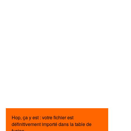
Hop, ça y est : votre fichier est
définitivement importé dans la table de
fusion.